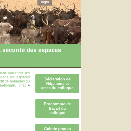
login
 sécurité des espaces
nt améliorer les
e dans les espaces
Déclaration de
rofit de nomades du
Ndjaména et
nationale, Tchad
>
actes du colloque
Programme de
travail du
colloque
Galerie photos