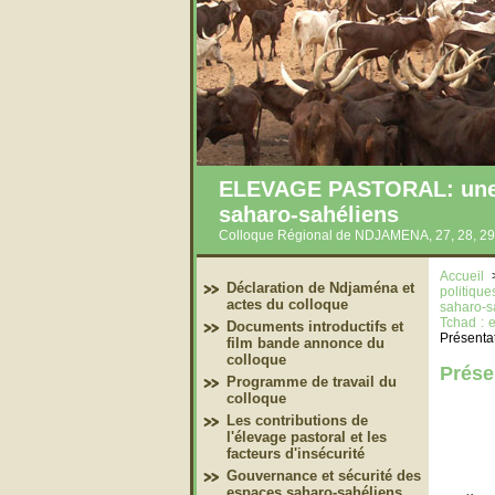
ELEVAGE PASTORAL: une co
saharo-sahéliens
Colloque Régional de NDJAMENA, 27, 28, 29
Accueil
Déclaration de Ndjaména et
politiqu
actes du colloque
saharo-s
Tchad : 
Documents introductifs et
Présenta
film bande annonce du
colloque
Prése
Programme de travail du
colloque
Les contributions de
l'élevage pastoral et les
facteurs d'insécurité
Gouvernance et sécurité des
espaces saharo-sahéliens