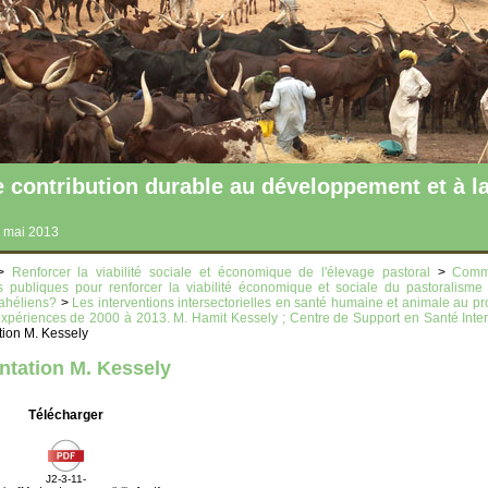
ntribution durable au développement et à la
 mai 2013
>
Renforcer la viabilité sociale et économique de l'élevage pastoral
>
Comme
es publiques pour renforcer la viabilité économique et sociale du pastoralism
ahéliens?
>
Les interventions intersectorielles en santé humaine et animale au p
expériences de 2000 à 2013. M. Hamit Kessely ; Centre de Support en Santé Inter
tion M. Kessely
ntation M. Kessely
Télécharger
J2-3-11-