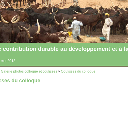
ntribution durable au développement et à la
 mai 2013
>
Galerie photos colloque et coulisses
>
Coulisses du colloque
sses du colloque