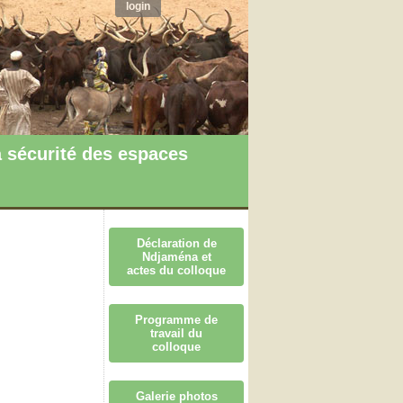
login
 sécurité des espaces
Déclaration de
Ndjaména et
actes du colloque
Programme de
travail du
colloque
Galerie photos