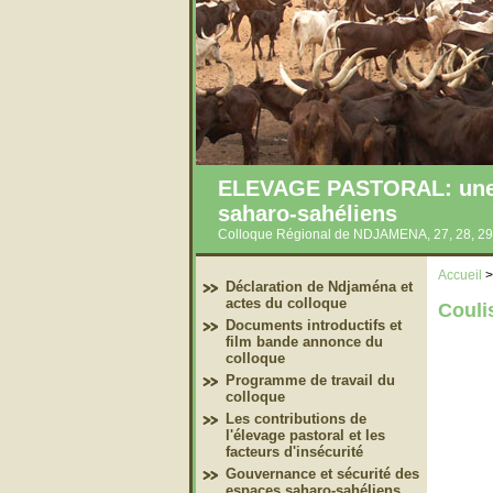
ELEVAGE PASTORAL: une co
saharo-sahéliens
Colloque Régional de NDJAMENA, 27, 28, 29
Accueil
Déclaration de Ndjaména et
actes du colloque
Couli
Documents introductifs et
film bande annonce du
colloque
Programme de travail du
colloque
Les contributions de
l'élevage pastoral et les
facteurs d'insécurité
Gouvernance et sécurité des
espaces saharo-sahéliens