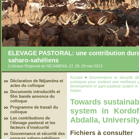
ELEVAGE PASTORAL: une contribution durab
saharo-sahéliens
Colloque Régional de NDJAMENA, 27, 28, 29 mai 2013
Accueil
>
Gouvernance et sécurité d
Déclaration de Ndjaména et
publiques pour soutenir une meilleure
actes du colloque
development of agro-pastoral system in 
Sudan
Documents introductifs et
film bande annonce du
Towards sustainab
colloque
Programme de travail du
system in Kordof
colloque
Abdalla, Universit
Les contributions de
l'élevage pastoral et les
facteurs d'insécurité
Fichiers à consulter
Gouvernance et sécurité des
espaces saharo-sahéliens